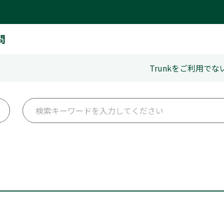
問
Trunkをご利用で
。