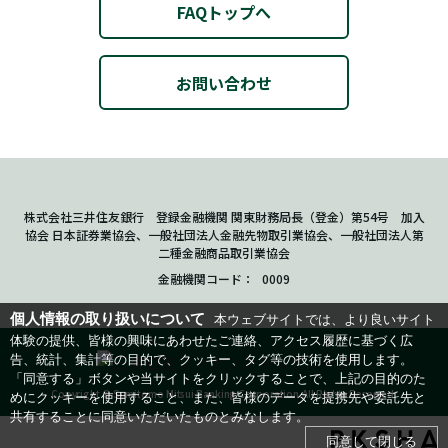
FAQトップへ
お問い合わせ
株式会社三井住友銀行 登録金融機関 関東財務局長（登金）第54号 加入
協会 日本証券業協会、一般社団法人金融先物取引業協会、一般社団法人第
二種金融商品取引業協会
金融機関コード
0009
個人情報の取り扱いについて
本ウェブサイトでは、より良いサイト
体験の提供、皆様の興味にあわせたご連絡、アクセス履歴に基づく広
告、統計、集計等の目的で、クッキー、タグ等の技術を使用します。
「同意する」ボタンや当サイトをクリックすることで、上記の目的のた
Copyright © Sumitomo Mitsui Banking Corporation.All Rights Reserved.
めにクッキーを使用すること、また、皆様のデータを提携先や委託先と
共有することに同意いただいたものとみなします。
同意して閉じる