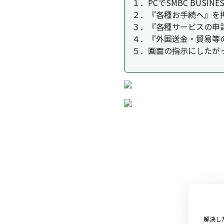
１．PCでSMBC BUS
２．『各種お手続へ』を押す
３．『各種サービスの申
４．『外国送金・貿易等の申請
５．画面の指示にしたが
解決し