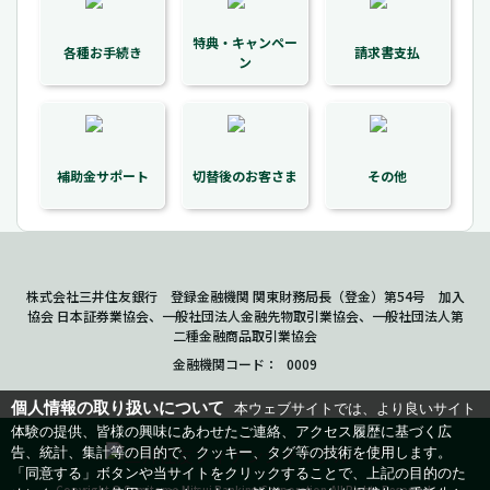
特典・キャンペー
各種お手続き
請求書支払
ン
補助金サポート
切替後のお客さま
その他
株式会社三井住友銀行 登録金融機関 関東財務局長（登金）第54号 加入
協会 日本証券業協会、一般社団法人金融先物取引業協会、一般社団法人第
二種金融商品取引業協会
金融機関コード
0009
個人情報の取り扱いについて
本ウェブサイトでは、より良いサイト
体験の提供、皆様の興味にあわせたご連絡、アクセス履歴に基づく広
告、統計、集計等の目的で、クッキー、タグ等の技術を使用します。
「同意する」ボタンや当サイトをクリックすることで、上記の目的のた
Copyright © Sumitomo Mitsui Banking Corporation.All Rights Reserved.