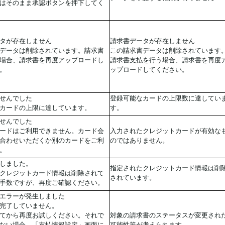
はそのまま承認ボタンを押下してく
タが存在しません
請求書データが存在しません
データは削除されています。請求書
この請求書データは削除されています
場合、請求書を再度アップロードし
請求書支払を行う場合、請求書を再度
。
ップロードしてください。
せんでした
登録可能なカードの上限数に達してい
カードの上限に達しています。
す。
せんでした
ードはご利用できません。カード会
入力されたクレジットカードが有効な
合わせいただくか別のカードをご利
のではありません。
。
しました。
指定されたクレジットカード情報は削
クレジットカード情報は削除されて
されています。
手数ですが、再度ご確認ください。
エラーが発生しました
完了していません。
てから再度お試しください。それで
対象の請求書のステータスが変更され
ない場合、「支払情報設定」画面に
可能性等が考えられます。