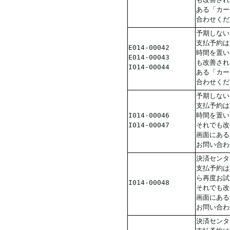
ある「カー
合わせくだ
予期しない
支払予約は
E014-00042
時間を置い
E014-00043
も改善され
I014-00044
ある「カー
合わせくだ
予期しない
支払予約は
I014-00046
時間を置い
I014-00047
それでも改
画面にある
お問い合わ
決済センタ
支払予約は
ら再度お試
I014-00048
それでも改
画面にある
お問い合わ
決済センタ