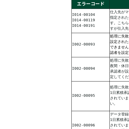
エラーコード
仕入先がマ
I014-00104
指定された
I014-00119
す。こちら
I014-00191
すが仕入先
処理に失敗
設定された
I002-00093
できません
認者を設定
処理に失敗
夜間・休日
I002-00094
承認者が設
定してくだ
処理に失敗
1日累積承
I002-00095
されていま
い。
データ登録
1日累積承
I002-00096
されていま