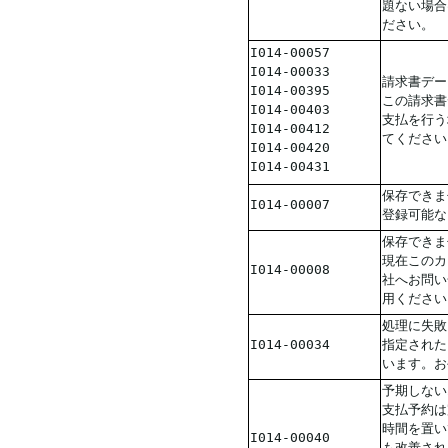
題ない場合
ださい。
I014-00057
I014-00033
請求書デー
I014-00395
この請求書
I014-00403
支払を行う
I014-00412
てください
I014-00420
I014-00431
保存できま
I014-00007
登録可能な
保存できま
現在このカ
I014-00008
社へお問い
用ください
処理に失敗
I014-00034
指定された
います。お
予期しない
支払予約は
時間を置い
I014-00040
も改善され