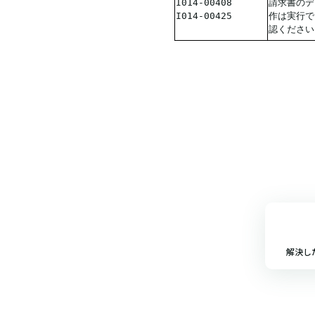
I014-00408
請求書のデ
I014-00425
作は実行で
認ください
解決し