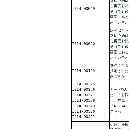
支払予約は
ら再度お試
I014-00049
それでも改
画面にある
お問い合わ
決済センタ
支払予約は
ら再度お試
I014-00050
それでも改
画面にある
お問い合わ
保存できま
I014-00199
指定された
数ですが、
I014-00375
I014-00376
カード払い
I014-00377
だく「お問
I014-00378
た。本エラ
I014-00379
「A123
I014-00380
こちら
I014-00381
処理に失敗